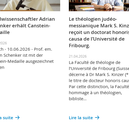
lwissenschaftler Adrian
Le théologien judéo-
nker erhält Canstein-
messianique Mark S. Kinz
ille
reçoit un doctorat honori
causa de l’Université de
2026
Fribourg.
ch - 10.06.2026 - Prof. em.
n Schenker ist mit der
21.04.2026
ein-Medaille ausgezeichnet
La Faculté de théologie de
en
l’Université de Fribourg (Suiss
décerne à Dr Mark S. Kinzer (
le titre de docteur honoris cau
Par cette distinction, la Facult
hommage à un théologien,
bibliste…
la suite
Lire la suite