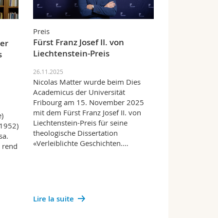
Preis
Fürst Franz Josef II. von
er
Liechtenstein-Preis
s
26.11.2025
Nicolas Matter wurde beim Dies
Academicus der Universität
Fribourg am 15. November 2025
mit dem Fürst Franz Josef II. von
e)
Liechtenstein-Preis für seine
*1952)
theologische Dissertation
sa.
«Verleiblichte Geschichten.…
é rend
Lire la suite