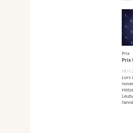
Prix
Prix
18.11.
Lors 
novem
Hötze
Leuba
l'ann