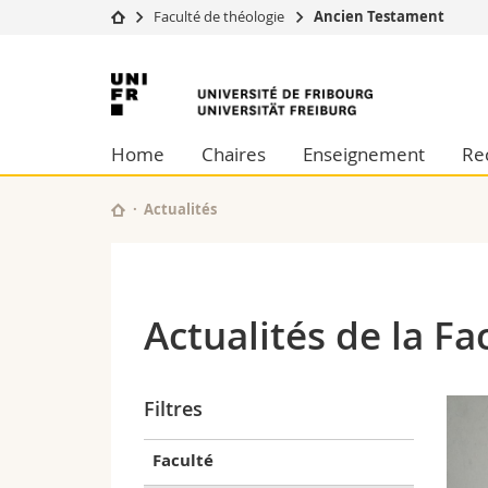
Faculté de théologie
Ancien Testament
Université
Facultés
Université
Etudes
Théologie
de
Campus
Droit
Home
Chaires
Enseignement
Re
Recherche
Sciences é
Fribourg
Université
Lettres et
Formation continue
Sciences de
Actualités
Sciences e
Interfacult
Actualités de la Fa
Filtres
Faculté