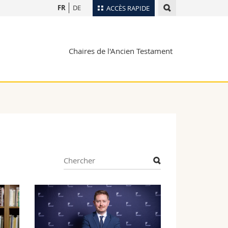
FR
DE
ACCÈS RAPIDE
Annuaire du personnel
Chaires de l'Ancien Testament
Plan d'accès
nts
Bibliothèques
Webmail
rs
Programme des cours
MyUnifr