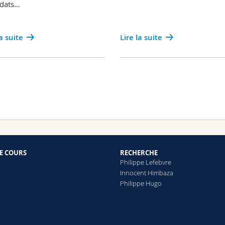
idats…
la suite
Lire la suite
E COURS
RECHERCHE
Philippe Lefebvre
Innocent Himbaza
Philippe Hugo