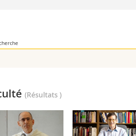
Vous êtes
Futurs étudia
Etudiants
cherche
conomiques et sociales et management
Médias
 sciences humaines
Chercheurs
 l'éducation et de la formation
Collaborateu
t médecine
Doctorants
aire
culté
(Résultats
)