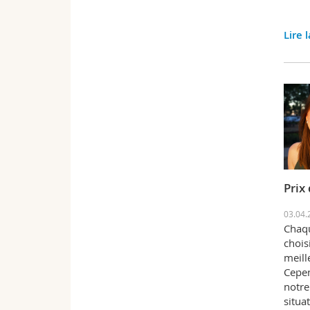
Lire 
Prix
03.04.
Chaqu
chois
meill
Cepen
notre
situat