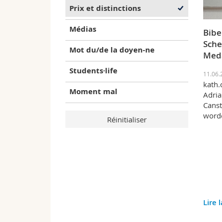
Prix et distinctions
Médias
Bibe
Sche
Mot du/de la doyen-ne
Meda
Students·life
11.06.
kath.
Moment mal
Adria
Canst
word
Lire 