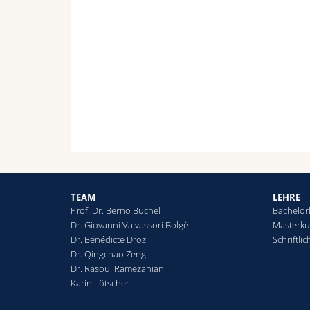
TEAM
LEHRE
Prof. Dr. Berno Büchel
Bachelor
Dr. Giovanni Valvassori Bolgè
Masterku
Dr. Bénédicte Droz
Schriftli
Dr. Qingchao Zeng
Dr. Rasoul Ramezanian
Karin Lötscher