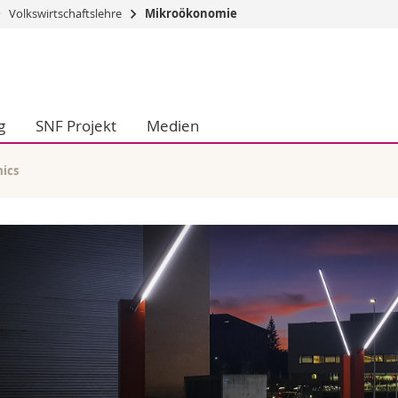
Volkswirtschaftslehre
Mikroökonomie
Informationen 
k.
Studieninteressier
aftliche Fak.
Studierende
g
SNF Projekt
Medien
d Sozialwissenschaftliche Fak.
Medien
Fak.
Forschende
ungs- und Bildungswissenschaften
Mitarbeitende
ics
 Med. Fak.
Doktorierende