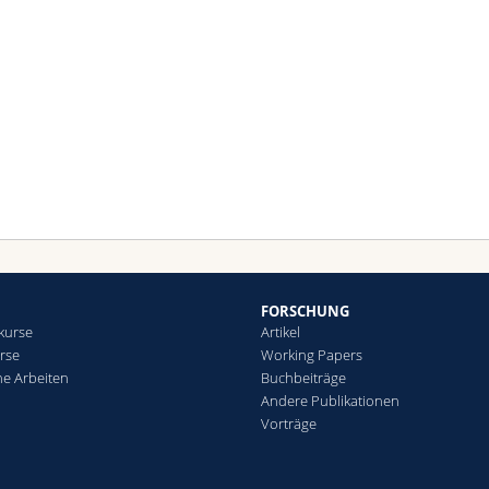
FORSCHUNG
kurse
Artikel
rse
Working Papers
che Arbeiten
Buchbeiträge
Andere Publikationen
Vorträge