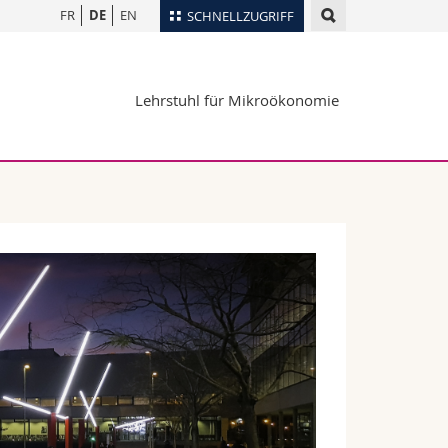
FR
DE
EN
SCHNELLZUGRIFF
für
Personenverzeichnis
Lehrstuhl für Mikroökonomie
Ortsplan
te
Bibliotheken
Webmail
Vorlesungsverzeichnis
MyUnifr