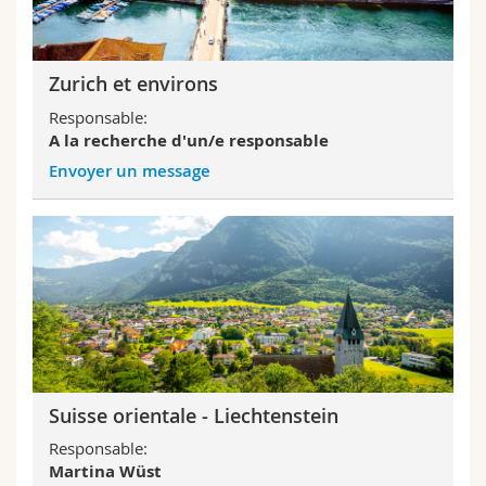
Sciences et médecine
Collaborateurs
Webmail
Interfacultaire
Doctorants
Programme des cours
Zurich et environs
Responsable:
MyUnifr
A la recherche d'un/e responsable
Envoyer un message
Suisse orientale - Liechtenstein
Responsable:
Martina Wüst