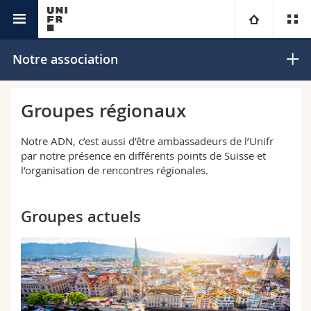
Alumni
Université
Notre association
Facultés
Etudes
Groupes régionaux
Vous êtes
Campus
Théologie
Notre ADN, c’est aussi d’être ambassadeurs de l’Unifr
par notre présence en différents points de Suisse et
Recherche
l’organisation de rencontres régionales.
Ressources
Droit
Futurs étudiants
Université
Sciences économiques et sociales et management
Etudiants
Annuaire du personnel
Groupes actuels
Formation continue
Lettres et sciences humaines
Médias
Plan d'accès
Sciences de l'éducation et de la formation
Chercheurs
Bibliothèques