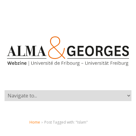
Home
›
Post Tagged with: "Islam"