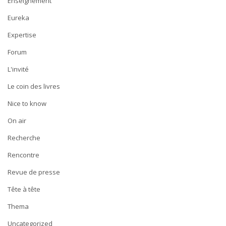
Enseignement
Eureka
Expertise
Forum
L'invité
Le coin des livres
Nice to know
On air
Recherche
Rencontre
Revue de presse
Tête à tête
Thema
Uncategorized