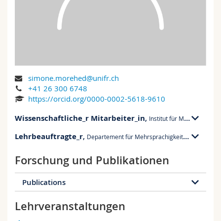
Math.-Nat. und Med. Fak.
Mitarbeitende
Webmail
Interfakultär
Doktorierende
Vorlesungsverzeichnis
MyUnifr
simone.morehed@unifr.ch
+41 26 300 6748
https://orcid.org/0000-0002-5618-9610
Wissenschaftliche_r Mitarbeiter_in
,
Institut für Mehrsprachigkeit
Lehrbeauftragte_r
,
Departement für Mehrsprachigkeitsforschung und Fremdsprachendidaktik
RMO 02K bu. K203a
Rue de Morat 24
Forschung und Publikationen
MIS 10 bu. 3.12
1700 Fribourg
Rue de Rome 1
1700 Fribourg
RMO 02K, K203a
Publications
MIS 10, 3.12
+41 26 300 6748
Lehrveranstaltungen
Morehed, S., & Thomas, A. (2019). Matériel
authentique et développement de la
+41 26 300 6748