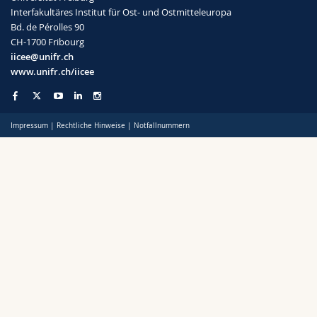
Math.-Nat. und Med. Fak.
Mitarbeitende
Webmail
Interfakultäres Institut für Ost- und Ostmitteleuropa
Bd. de Pérolles 90
CH-1700 Fribourg
Interfakultär
Doktorierende
Vorlesungsverzeichnis
iicee@unifr.ch
www.unifr.ch/iicee
MyUnifr
Impressum
|
Rechtliche Hinweise
|
Notfallnummern