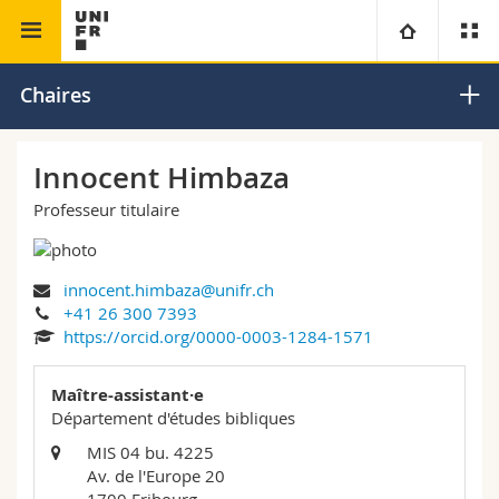
Faculté de théologie
Ancien Testament
Université
Chaires
Facultés
Etudes
Innocent Himbaza
Professeur titulaire
Vous êtes
Campus
Théologie
Recherche
Ressources
Droit
Futurs étudiants
innocent.himbaza@unifr.ch
+41 26 300 7393
Université
Sciences économiques et sociales et management
Etudiants
Annuaire du personnel
https://orcid.org/0000-0003-1284-1571
Formation continue
Lettres et sciences humaines
Maître-assistant·e
Médias
Plan d'accès
Département d'études bibliques
MIS 04 bu. 4225
Sciences de l'éducation et de la formation
Chercheurs
Bibliothèques
Av. de l'Europe 20