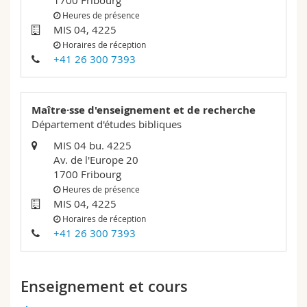
1700 Fribourg
Sciences et médecine
Collaborateurs
Webmail
Heures de présence
MIS 04, 4225
Horaires de réception
Interfacultaire
Doctorants
Programme des cours
+41 26 300 7393
MyUnifr
Maître·sse d'enseignement et de recherche
Département d'études bibliques
MIS 04 bu. 4225
Av. de l'Europe 20
1700 Fribourg
Heures de présence
MIS 04, 4225
Horaires de réception
+41 26 300 7393
Enseignement et cours