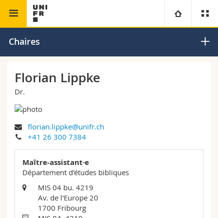
Faculté de théologie
Ancien Testament
Université
Chaires
Facultés
Etudes
Florian Lippke
Dr.
Vous êtes
Campus
Théologie
Recherche
Ressources
Droit
Futurs étudiants
florian.lippke@unifr.ch
+41 26 300 7384
Université
Sciences économiques et sociales et management
Etudiants
Annuaire du personnel
Maître-assistant·e
Formation continue
Lettres et sciences humaines
Département d'études bibliques
Médias
Plan d'accès
MIS 04 bu. 4219
Av. de l'Europe 20
Sciences de l'éducation et de la formation
Chercheurs
Bibliothèques
1700 Fribourg