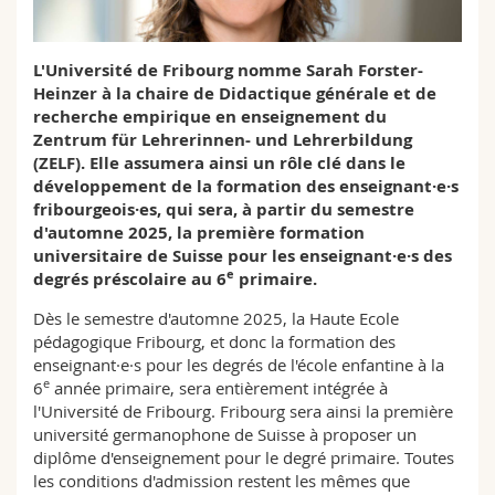
Sciences et médecine
Collaborateurs
Webmail
L'Université de Fribourg nomme Sarah Forster-
Interfacultaire
Doctorants
Programme des cours
Heinzer à la chaire de Didactique générale et de
recherche empirique en enseignement du
MyUnifr
Zentrum für Lehrerinnen- und Lehrerbildung
(ZELF). Elle assumera ainsi un rôle clé dans le
développement de la formation des enseignant·e·s
fribourgeois·es, qui sera, à partir du semestre
d'automne 2025, la première formation
universitaire de Suisse pour les enseignant·e·s des
e
degrés préscolaire au 6
primaire.
Dès le semestre d'automne 2025, la Haute Ecole
pédagogique Fribourg, et donc la formation des
enseignant·e·s pour les degrés de l'école enfantine à la
e
6
année primaire, sera entièrement intégrée à
l'Université de Fribourg. Fribourg sera ainsi la première
université germanophone de Suisse à proposer un
diplôme d'enseignement pour le degré primaire. Toutes
les conditions d'admission restent les mêmes que