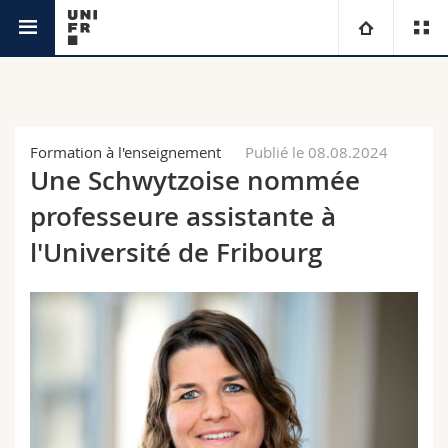
Unicom
Université
Facultés
Etudes
Formation à l'enseignement
Publié le 08.08.2024
Une Schwytzoise nommée
Vous êtes
Campus
Théologie
professeure assistante à
Recherche
l'Université de Fribourg
Ressources
Droit
Futurs étudiants
Université
Sciences économiques et sociales et management
Etudiants
Annuaire du personnel
Formation continue
Lettres et sciences humaines
Médias
Plan d'accès
Sciences de l'éducation et de la formation
Chercheurs
Bibliothèques