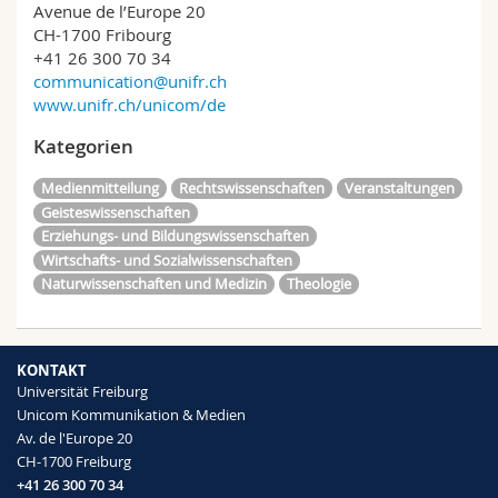
Avenue de l’Europe 20
CH-1700 Fribourg
+41 26 300 70 34
communication@unifr.ch
www.unifr.ch/unicom/de
Kategorien
Medienmitteilung
Rechtswissenschaften
Veranstaltungen
Geisteswissenschaften
Erziehungs- und Bildungswissenschaften
Wirtschafts- und Sozialwissenschaften
Naturwissenschaften und Medizin
Theologie
KONTAKT
Universität Freiburg
Unicom Kommunikation & Medien
Av. de l'Europe 20
CH-1700 Freiburg
+41 26 300 70 34