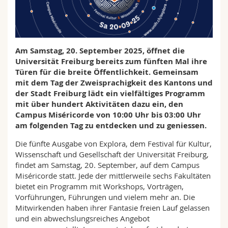
Math.-Nat. und Med. Fak.
Mitarbeitende
Webmail
Interfakultär
Doktorierende
Vorlesungsverzeichnis
Am Samstag, 20. September 2025, öffnet die
Universität Freiburg bereits zum fünften Mal ihre
MyUnifr
Türen für die breite Öffentlichkeit. Gemeinsam
mit dem Tag der Zweisprachigkeit des Kantons und
der Stadt Freiburg lädt ein vielfältiges Programm
mit über hundert Aktivitäten dazu ein, den
Campus Miséricorde von 10:00 Uhr bis 03:00 Uhr
am folgenden Tag zu entdecken und zu geniessen.
Die fünfte Ausgabe von Explora, dem Festival für Kultur,
Wissenschaft und Gesellschaft der Universität Freiburg,
findet am Samstag, 20. September, auf dem Campus
Miséricorde statt. Jede der mittlerweile sechs Fakultäten
bietet ein Programm mit Workshops, Vorträgen,
Vorführungen, Führungen und vielem mehr an. Die
Mitwirkenden haben ihrer Fantasie freien Lauf gelassen
und ein abwechslungsreiches Angebot