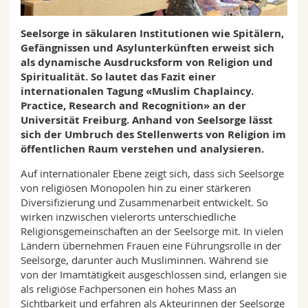
Math.-Nat. und Med. Fak.
Mitarbeitende
Webmail
Seelsorge in säkularen Institutionen wie Spitälern,
Interfakultär
Doktorierende
Gefängnissen und Asylunterkünften erweist sich
Vorlesungsverzeichnis
als dynamische Ausdrucksform von Religion und
Spiritualität. So lautet das Fazit einer
MyUnifr
internationalen Tagung «Muslim Chaplaincy.
Practice, Research and Recognition» an der
Universität Freiburg. Anhand von Seelsorge lässt
sich der Umbruch des Stellenwerts von Religion im
öffentlichen Raum verstehen und analysieren.
Auf internationaler Ebene zeigt sich, dass sich Seelsorge
von religiösen Monopolen hin zu einer stärkeren
Diversifizierung und Zusammenarbeit entwickelt. So
wirken inzwischen vielerorts unterschiedliche
Religionsgemeinschaften an der Seelsorge mit. In vielen
Ländern übernehmen Frauen eine Führungsrolle in der
Seelsorge, darunter auch Musliminnen. Während sie
von der Imamtätigkeit ausgeschlossen sind, erlangen sie
als religiöse Fachpersonen ein hohes Mass an
Sichtbarkeit und erfahren als Akteurinnen der Seelsorge