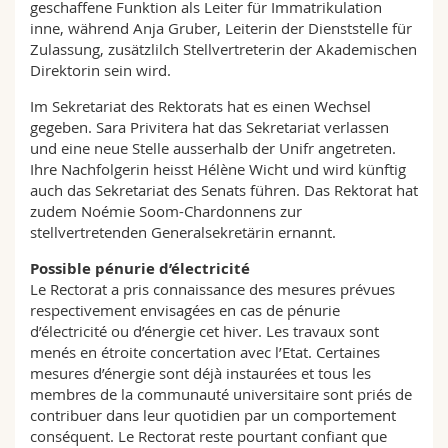
geschaffene Funktion als Leiter für Immatrikulation
inne, während Anja Gruber, Leiterin der Dienststelle für
Zulassung, zusätzlilch Stellvertreterin der Akademischen
Direktorin sein wird.
Im Sekretariat des Rektorats hat es einen Wechsel
gegeben. Sara Privitera hat das Sekretariat verlassen
und eine neue Stelle ausserhalb der Unifr angetreten.
Ihre Nachfolgerin heisst Hélène Wicht und wird künftig
auch das Sekretariat des Senats führen. Das Rektorat hat
zudem Noémie Soom-Chardonnens zur
stellvertretenden Generalsekretärin ernannt.
Possible pénurie d’électricité
Le Rectorat a pris connaissance des mesures prévues
respectivement envisagées en cas de pénurie
d’électricité ou d’énergie cet hiver. Les travaux sont
menés en étroite concertation avec l’Etat. Certaines
mesures d’énergie sont déjà instaurées et tous les
membres de la communauté universitaire sont priés de
contribuer dans leur quotidien par un comportement
conséquent. Le Rectorat reste pourtant confiant que