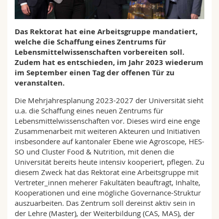
Sciences et médecine
Collaborateurs
Webmail
Das Rektorat hat eine Arbeitsgruppe mandatiert,
Interfacultaire
Doctorants
Programme des cours
welche die Schaffung eines Zentrums für
Lebensmittelwissenschaften vorbereiten soll.
MyUnifr
Zudem hat es entschieden, im Jahr 2023 wiederum
im September einen Tag der offenen Tür zu
veranstalten.
Die Mehrjahresplanung 2023-2027 der Universität sieht
u.a. die Schaffung eines neuen Zentrums für
Lebensmittelwissenschaften vor. Dieses wird eine enge
Zusammenarbeit mit weiteren Akteuren und Initiativen
insbesondere auf kantonaler Ebene wie Agroscope, HES-
SO und Cluster Food & Nutrition, mit denen die
Universität bereits heute intensiv kooperiert, pflegen. Zu
diesem Zweck hat das Rektorat eine Arbeitsgruppe mit
Vertreter_innen meherer Fakultäten beauftragt, Inhalte,
Kooperationen und eine mögliche Governance-Struktur
auszuarbeiten. Das Zentrum soll dereinst aktiv sein in
der Lehre (Master), der Weiterbildung (CAS, MAS), der