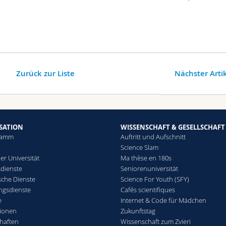
Zurück zur Liste
Nächster Arti
SATION
WISSENSCHAFT & GESELLSCHAFT
ramm
Auftritt und Aufschnitt
Science Slam
er Universität
Ma thèse en 180s
sdienste
Seniorenuniversität
che Dienste
Science For Youth (SFY)
ngsdienste
Cafés scientifiques
e
Internet & Code für Mädchen
ionen
Zukunftstag
haften
Wissenschaft zum Zvieri