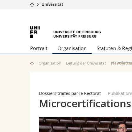
Universität
Universität
Fakultäten
Universität
Studium
Theologische Fa
Campus
Rechtswissensch
Freiburg
Forschung
Wirtschafts- un
Portrait
Organisation
Statuten & Re
Universität
Philosophische 
Weiterbildung
Fak. für Erzieh
Math.-Nat. und
Organisation
Leitung der Universität
Newsletter
Interfakultär
Dossiers traités par le Rectorat
Publikatio
Microcertifications