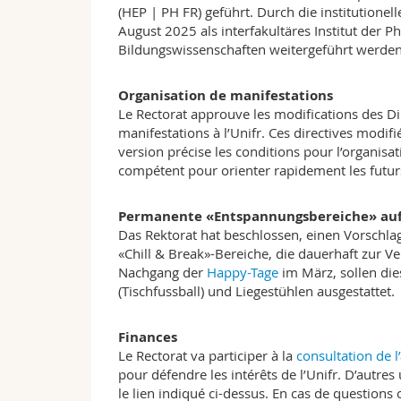
(HEP | PH FR) geführt. Durch die institutione
August 2025 als interfakultäres Institut der P
Bildungswissenschaften weitergeführt werden
Organisation de manifestations
Le Rectorat approuve les modifications des Dir
manifestations à l’Unifr. Ces directives modifi
version précise les conditions pour l’organisat
compétent pour orienter rapidement les futur
Permanente «Entspannungsbereiche» au
Das Rektorat hat beschlossen, einen Vorschla
«Chill & Break»-Bereiche, die dauerhaft zur Ve
Nachgang der
Happy-Tage
im März, sollen die
(Tischfussball) und Liegestühlen ausgestattet.
Finances
Le Rectorat va participer à la
consultation de l
pour défendre les intérêts de l’Unifr. D’autres
le lien indiqué ci-dessus. En cas de questions o