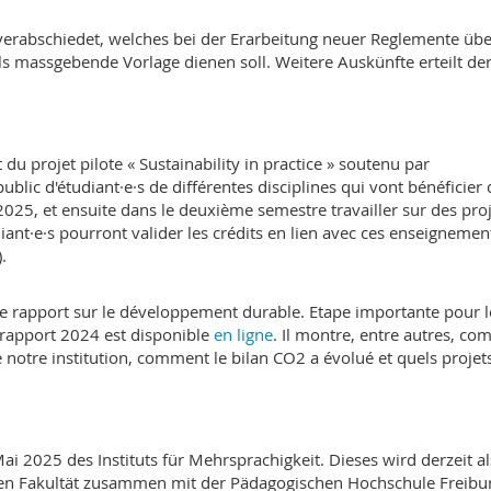
verabschiedet, welches bei der Erarbeitung neuer Reglemente übe
 massgebende Vorlage dienen soll. Weitere Auskünfte erteilt de
du projet pilote « Sustainability in practice » soutenu par
 public d'étudiant·e·s de différentes disciplines qui vont bénéficier
2025, et ensuite dans le deuxième semestre travailler sur des pro
diant·e·s pourront valider les crédits en lien avec ces enseignemen
.
e rapport sur le développement durable. Etape importante pour l
e rapport 2024 est disponible
en ligne
. Il montre, entre autres, c
de notre institution, comment le bilan CO2 a évolué et quels projet
i 2025 des Instituts für Mehrsprachigkeit. Dieses wird derzeit al
ischen Fakultät zusammen mit der Pädagogischen Hochschule Freibu