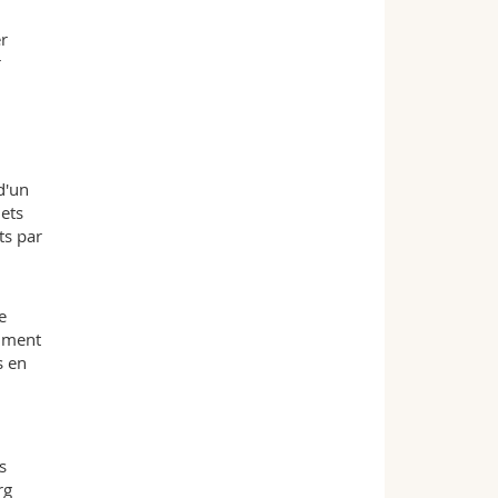
r
r
 d'un
jets
ts par
e
omment
s en
s
rg