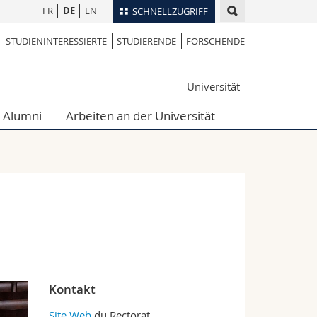
FR
DE
EN
SCHNELLZUGRIFF
STUDIENINTERESSIERTE
STUDIERENDE
FORSCHENDE
für
Personenverzeichnis
Ortsplan
te
Universität
Bibliotheken
Webmail
Alumni
Arbeiten an der Universität
Vorlesungsverzeichnis
MyUnifr
Kontakt
Site Web
du Rectorat