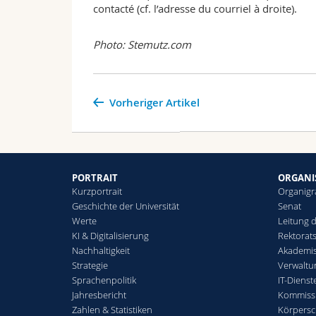
contacté (cf. l’adresse du courriel à droite).
Photo: Stemutz.com
Vorheriger Artikel
PORTRAIT
ORGANI
Kurzportrait
Organig
Geschichte der Universität
Senat
Werte
Leitung d
KI & Digitalisierung
Rektorat
Nachhaltigkeit
Akademis
Strategie
Verwaltu
Sprachenpolitik
IT-Dienst
Jahresbericht
Kommiss
Zahlen & Statistiken
Körpersc