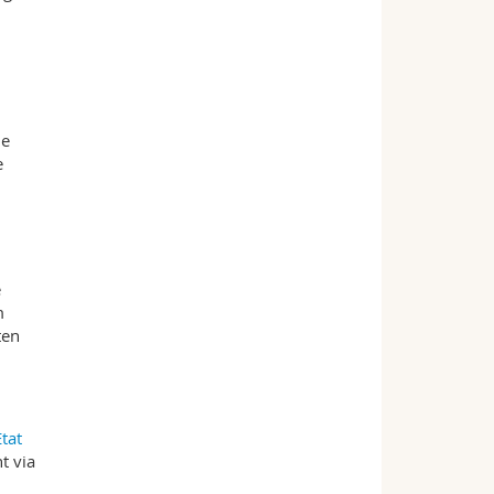
de
e
e
m
ten
Etat
t via