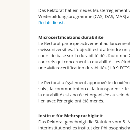
Das Rektorat hat ein neues Musterreglement 
Weiterbildungsprogramme (CAS, DAS, MAS) als
Rechtsdienst
.
Microcertifications durabilité
Le Rectorat participe activement au lancement 
swissuniversities. L'objectif est d'atteindre un
cours de base sur la durabilité dès l'automne 
concrets qui concernent la durabilité. Les étu
une «Microcertification durabilité» (1 à 9 ECTS)
Le Rectorat a également approuvé le deuxièm
suivi, la communication et la transparence, l
la durabilité est ancrée et organisée au sein 
lien avec l'énergie ont été menés.
Institut für Mehrsprachigkeit
Das Rektorat genehmigt die Statuten vom 5. Ma
interinstitutionelles Institut der Philosoph