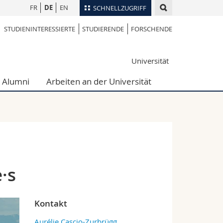
FR
DE
EN
SCHNELLZUGRIFF
STUDIENINTERESSIERTE
STUDIERENDE
FORSCHENDE
für
Personenverzeichnis
Ortsplan
te
Universität
Bibliotheken
Webmail
Alumni
Arbeiten an der Universität
Vorlesungsverzeichnis
MyUnifr
·s
Kontakt
Aurélie Cascio-Zurbrügg