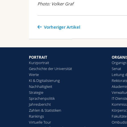
Photo: Volker Graf
Vorheriger Artikel
PORTRAIT
ORGANI
Kurzportrait
Organig
Geschichte der Universität
Senat
Werte
Leitung d
KI & Digitalisierung
Rektorat
Nachhaltigkeit
Akademis
Strategie
Verwaltu
Sprachenpolitik
IT-Dienst
Jahresbericht
Kommiss
Zahlen & Statistiken
Körpersc
Rankings
Fakultäte
Virtuelle Tour
Ombudss