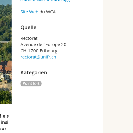
Site Web
du WCA
Quelle
Rectorat
Avenue de l’Europe 20
CH-1700 Fribourg
rectorat@unifr.ch
Kategorien
Point fort
·e·s
insi
eur