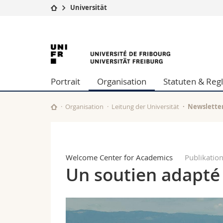
Universität
Universität
Fakultäten
Universität
Studium
Theologische Fa
Campus
Rechtswissensch
Freiburg
Forschung
Wirtschafts- un
Portrait
Organisation
Statuten & Re
Universität
Philosophische 
Weiterbildung
Fak. für Erzieh
Math.-Nat. und
Organisation
Leitung der Universität
Newsletter
Interfakultär
Welcome Center for Academics
Publikatio
Un soutien adapté 