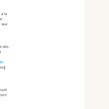
 à la
te
x aux
t des
t
 du
ourg
jouit
ours