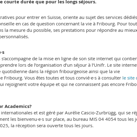
e courte durée que pour les longs séjours.
tives pour entrer en Suisse, oriente au sujet des services dédiés
nseille en cas de question concernant la vie à Fribourg. Pour tou
s la mesure du possible, ses prestations pour répondre au mieu
personnalisés.
·s
’accompagne de la mise en ligne de son site internet qui contien
rendre lors de l’organisation d’un séjour à l’Unifr. Le site interne
quotidienne dans la région fribourgeoise ainsi que la vie
e Fribourg. Vous êtes toutes et tous convié·e·s à consulter
le site
qui rejoignent votre équipe et qui ne connaissent pas encore Frib
or Academics?
 internationales et est géré par Aurélie Cascio-Zurbrügg, qui se ré
ent les bienvenu·e·s sur place, au bureau MIS 04 4054 tous les j
2025, la réception sera ouverte tous les jours.