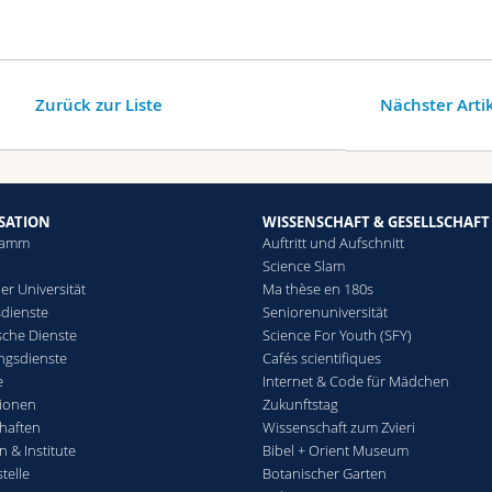
Zurück zur Liste
Nächster Arti
SATION
WISSENSCHAFT & GESELLSCHAFT
ramm
Auftritt und Aufschnitt
Science Slam
er Universität
Ma thèse en 180s
sdienste
Seniorenuniversität
che Dienste
Science For Youth (SFY)
ngsdienste
Cafés scientifiques
e
Internet & Code für Mädchen
ionen
Zukunftstag
haften
Wissenschaft zum Zvieri
n & Institute
Bibel + Orient Museum
telle
Botanischer Garten