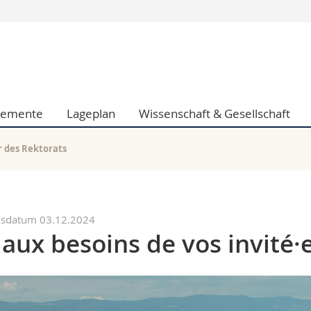
Informationen 
k.
Studieninteressier
aftliche Fak.
Studierende
d Sozialwissenschaftliche Fak.
Medien
glemente
Lageplan
Wissenschaft & Gesellschaft
Fak.
Forschende
ungs- und Bildungswissenschaften
Mitarbeitende
 Med. Fak.
Doktorierende
 des Rektorats
nsdatum 03.12.2024
aux besoins de vos invité·e