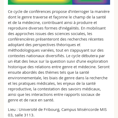
Sciences et médecine
Collaborateurs
Webmail
Ce cycle de conférences propose d’interroger la manière
dont le genre traverse et façonne le champ de la santé
Interfacultaire
Doctorants
Programme des cours
et de la médecine, contribuant ainsi à produire et
reproduire diverses formes d’inégalités. En mobilisant
MyUnifr
des approches issues des sciences sociales, les
conférencières présenteront des recherches récentes
adoptant des perspectives théoriques et
méthodologiques variées, tout en s’appuyant sur des
contextes nationaux diversifiés. Le cycle débutera par
un état des lieux sur la question suivi d’une exploration
historique des relations entre genre et médecine. Seront
ensuite abordés des thèmes tels que la santé
environnementale, les biais de genre dans la recherche
et les pratiques médicales, les enjeux de la santé
reproductive, la contestation des savoirs médicaux,
ainsi que les interactions entre rapports sociaux de
genre et de race en santé.
Lieu : Université de Fribourg, Campus Miséricorde MIS
03, salle 3113.