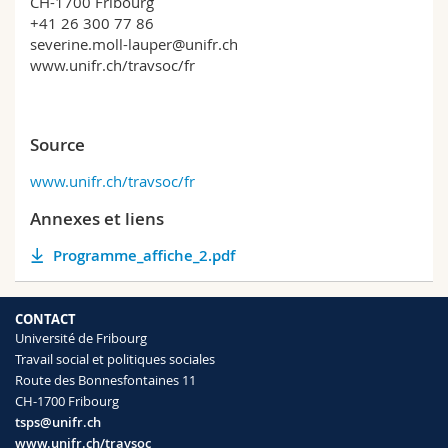
CH-1700 Fribourg
+41 26 300 77 86
severine.moll-lauper@unifr.ch
www.unifr.ch/travsoc/fr
Source
www.unifr.ch/travsoc/fr
Annexes et liens
Programme_affiche_2.pdf
CONTACT
Université de Fribourg
Travail social et politiques sociales
Route des Bonnesfontaines 11
CH-1700 Fribourg
tsps@unifr.ch
www.unifr.ch/travsoc