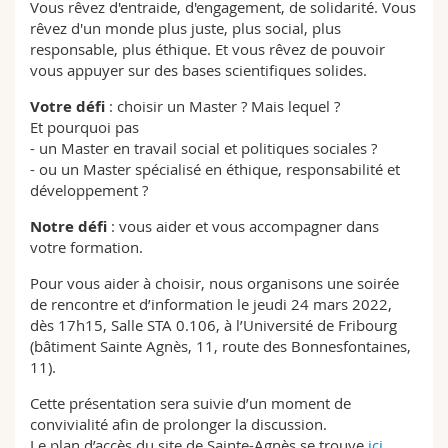
Vous rêvez d'entraide, d'engagement, de solidarité. Vous
Sciences et médecine
Collaborateurs
Webmail
rêvez d'un monde plus juste, plus social, plus
responsable, plus éthique. Et vous rêvez de pouvoir
Interfacultaire
Doctorants
Programme des cours
vous appuyer sur des bases scientifiques solides.
Votre défi
: choisir un Master ? Mais lequel ?
MyUnifr
Et pourquoi pas
- un Master en travail social et politiques sociales ?
- ou un Master spécialisé en éthique, responsabilité et
développement ?
Notre défi
: vous aider et vous accompagner dans
votre formation.
Pour vous aider à choisir, nous organisons une soirée
de rencontre et d’information le jeudi 24 mars 2022,
dès 17h15, Salle STA 0.106, à l’Université de Fribourg
(bâtiment Sainte Agnès, 11, route des Bonnesfontaines,
11).
Cette présentation sera suivie d’un moment de
convivialité afin de prolonger la discussion.
Le plan d’accès du site de Sainte-Agnès se trouve
ici
.