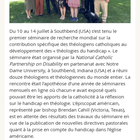
Sciences et médecine
Collaborateurs
Webmail
Interfacultaire
Doctorants
Programme des cours
Du 10 au 14 juillet à Southbend (USA) s’est tenu le
premier séminaire de recherche mondial sur la
MyUnifr
contribution spécifique des théologiens catholiques au
développement des « théologies du handicap ». Le
séminaire était organisé par la
National Catholic
Partnership on Disability
en partenariat avec Notre
Dame University, à Southbend, Indiana (USA) et a réuni
douze théologiens et théologiennes du monde entier. La
rencontre était l’apothéose d’une année de séminaires
mensuels en ligne où chacun·e avait exposé quels
pouvait être les apports de la catholicité à la réflexion
sur le handicap en théologie. L’épiscopat américain,
représenté par bishop Brendan Cahill (Victoria, Texas),
est en attente des résultats des travaux du séminaire en
vue de la publication de nouvelles directives pastorales
quant à la prise en compte du handicap dans l’église
américaine.