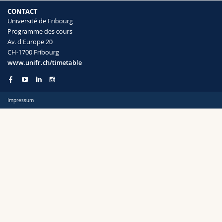
Sciences et médecine
Collaborateurs
Webmail
CONTACT
Université de Fribourg
Programme des cours
Interfacultaire
Doctorants
Programme des cours
Semestre
Av. d'Europe 20
CH-1700 Fribourg
MyUnifr
www.unifr.ch/timetable
Impressum
Langue
Cursus