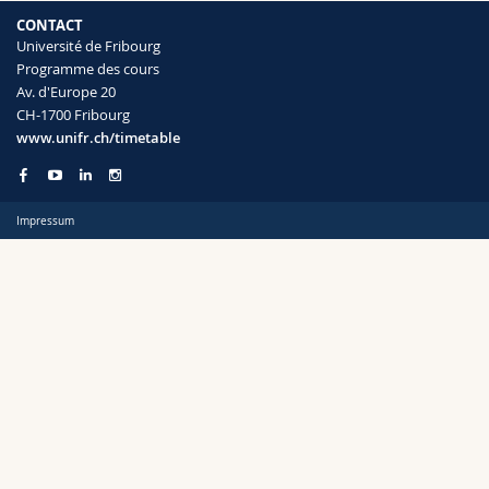
Sciences et médecine
Collaborateurs
Webmail
CONTACT
Université de Fribourg
Programme des cours
Interfacultaire
Doctorants
Programme des cours
Semestre
Av. d'Europe 20
CH-1700 Fribourg
MyUnifr
www.unifr.ch/timetable
Impressum
Langue
Cursus