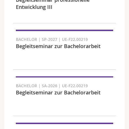
Sciences et médecine
Collaborateurs
Webmail
Entwicklung III
Interfacultaire
Doctorants
Programme des cours
Semestre
MyUnifr
BACHELOR | SP-2027 | UE-F22.00219
Begleitseminar zur Bachelorarbeit
Langue
BACHELOR | SA-2026 | UE-F22.00219
Begleitseminar zur Bachelorarbeit
Cursus