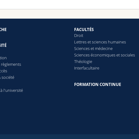
CHE
FACULTÉS
Droit
Lettres et sciences humaines
ITÉ
Sciences et médecine
Sciences économiques et sociales
tion
Théologie
t règlements
Interfacultaire
ccès
 société
FORMATION CONTINUE
 à l'université