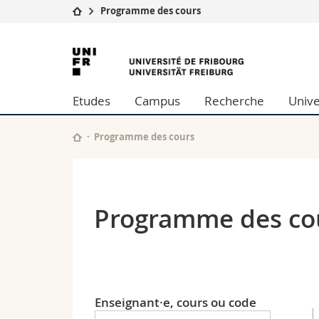
Programme des cours
Université
Facultés
Université
Etudes
Théologie
de
Campus
Droit
Etudes
Campus
Recherche
Unive
Recherche
Sciences é
Fribourg
Université
Lettres et
Formation continue
Sciences de
Programme des cours
Sciences e
Interfacult
Programme des co
Enseignant·e, cours ou code
L