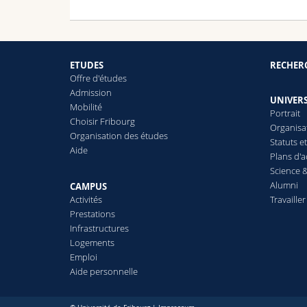
ETUDES
RECHER
Offre d'études
Admission
UNIVERS
Mobilité
Portrait
Choisir Fribourg
Organisa
Organisation des études
Statuts e
Aide
Plans d'a
Science &
Alumni
CAMPUS
Activités
Travailler
Prestations
Infrastructures
Logements
Emploi
Aide personnelle