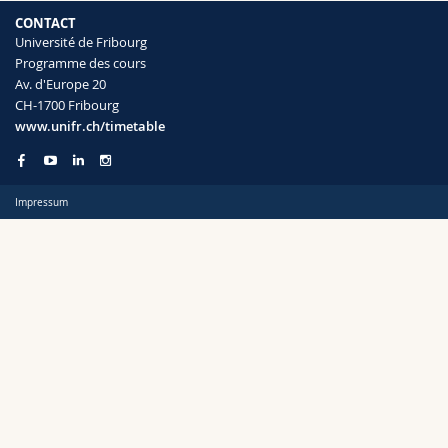
Sciences et médecine
Collaborateurs
Webmail
CONTACT
Université de Fribourg
Programme des cours
Interfacultaire
Doctorants
Programme des cours
Semestre
Av. d'Europe 20
CH-1700 Fribourg
MyUnifr
www.unifr.ch/timetable
Impressum
Langue
Cursus