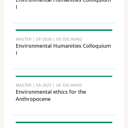
Sciences et médecine
Collaborateurs
Webmail
I
Interfacultaire
Doctorants
Programme des cours
Semestre
MyUnifr
MASTER | SP-2026 | UE-SSE.00462
Environmental Humanities Colloquium
I
Langue
MASTER | SA-2025 | UE-SSE.00455
Environmental ethics for the
Anthropocene
Cursus