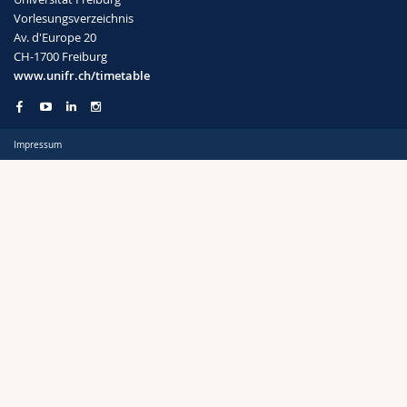
Math.-Nat. und Med. Fak.
Mitarbeitende
Webmail
Vorlesungsverzeichnis
Av. d'Europe 20
CH-1700 Freiburg
Interfakultär
Doktorierende
Vorlesungsverzeichnis
Semester
www.unifr.ch/timetable
MyUnifr
Impressum
Sprachen
Kursus