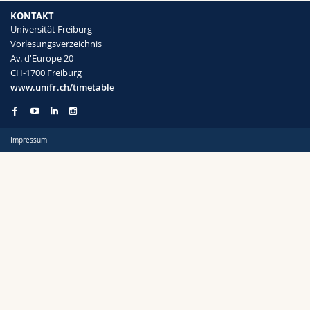
Math.-Nat. und Med. Fak.
Mitarbeitende
Webmail
KONTAKT
Universität Freiburg
Vorlesungsverzeichnis
Interfakultär
Doktorierende
Vorlesungsverzeichnis
Semester
Av. d'Europe 20
CH-1700 Freiburg
MyUnifr
www.unifr.ch/timetable
Impressum
Sprachen
Kursus