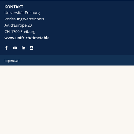
Math.-Nat. und Med. Fak.
Mitarbeitende
Webmail
KONTAKT
Universität Freiburg
Vorlesungsverzeichnis
Interfakultär
Doktorierende
Vorlesungsverzeichnis
Semester
Av. d'Europe 20
CH-1700 Freiburg
MyUnifr
www.unifr.ch/timetable
Impressum
Sprachen
Kursus