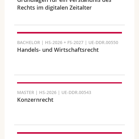
Math.-Nat. und Med. Fak.
Mitarbeitende
Webmail
Rechts im digitalen Zeitalter
Interfakultär
Doktorierende
Vorlesungsverzeichnis
Semester
MyUnifr
BACHELOR | HS-2026 + FS-2027 | UE-DDR.00550
Handels- und Wirtschaftsrecht
Sprachen
MASTER | HS-2026 | UE-DDR.00543
Konzernrecht
Kursus