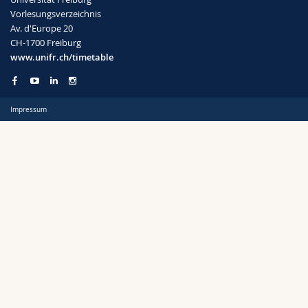
Math.-Nat. und Med. Fak.
Mitarbeitende
Webmail
Vorlesungsverzeichnis
Av. d'Europe 20
CH-1700 Freiburg
Interfakultär
Doktorierende
Vorlesungsverzeichnis
Semester
www.unifr.ch/timetable
MyUnifr
Impressum
Sprachen
Kursus