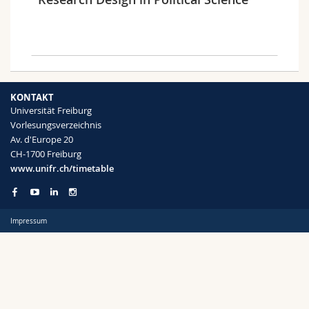
Math.-Nat. und Med. Fak.
Mitarbeitende
Webmail
Interfakultär
Doktorierende
Vorlesungsverzeichnis
Semester
MyUnifr
KONTAKT
Universität Freiburg
Vorlesungsverzeichnis
Av. d'Europe 20
CH-1700 Freiburg
Sprachen
www.unifr.ch/timetable
Impressum
Kursus