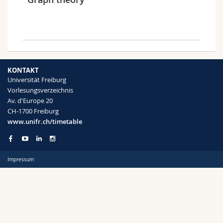
Math.-Nat. und Med. Fak.
Mitarbeitende
Webmail
Interfakultär
Doktorierende
Vorlesungsverzeichnis
Semester
MyUnifr
KONTAKT
Universität Freiburg
Vorlesungsverzeichnis
Av. d'Europe 20
CH-1700 Freiburg
Sprachen
www.unifr.ch/timetable
Impressum
Kursus