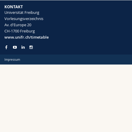
Math.-Nat. und Med. Fak.
Mitarbeitende
Webmail
KONTAKT
Universität Freiburg
Vorlesungsverzeichnis
Interfakultär
Doktorierende
Vorlesungsverzeichnis
Semester
Av. d'Europe 20
CH-1700 Freiburg
MyUnifr
www.unifr.ch/timetable
Impressum
Sprachen
Kursus