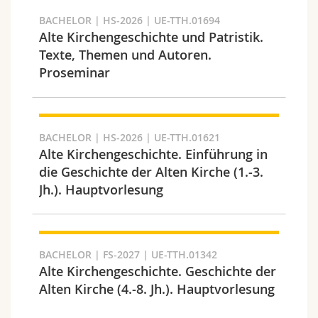
Math.-Nat. und Med. Fak.
Mitarbeitende
Webmail
BACHELOR | HS-2026 | UE-TTH.01694
Alte Kirchengeschichte und Patristik.
Interfakultär
Doktorierende
Vorlesungsverzeichnis
Texte, Themen und Autoren.
Semester
Proseminar
MyUnifr
BACHELOR | HS-2026 | UE-TTH.01621
Alte Kirchengeschichte. Einführung in
Sprachen
die Geschichte der Alten Kirche (1.-3.
Jh.). Hauptvorlesung
BACHELOR | FS-2027 | UE-TTH.01342
Alte Kirchengeschichte. Geschichte der
Kursus
Alten Kirche (4.-8. Jh.). Hauptvorlesung