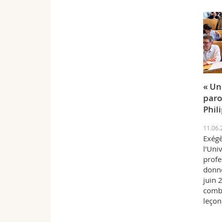
« Un
paro
Phil
11.06.
Exégè
l'Uni
profe
donné
juin 
combl
leço