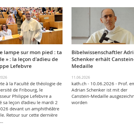
e lampe sur mon pied : ta
Bibelwissenschaftler Adr
le » : la leçon d'adieu de
Schenker erhält Canstein
ippe Lefebvre
Medaille
2026
11.06.2026
te à la Faculté de théologie de
kath.ch - 10.06.2026 - Prof. e
versité de Fribourg, le
Adrian Schenker ist mit der
sseur Philippe Lefebvre a
Canstein-Medaille ausgezeich
 sa leçon d'adieu le mardi 2
worden
2026 devant un amphithéâtre
e. Retour sur cette dernière
n…