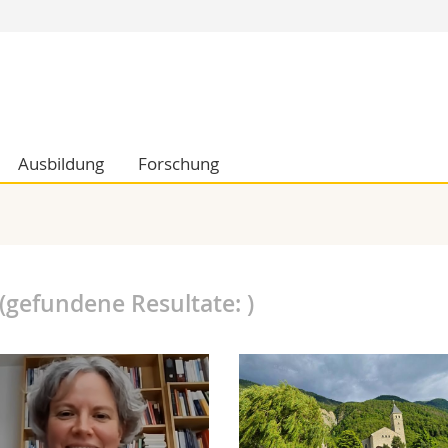
Informationen 
k.
Studieninteressier
aftliche Fak.
Studierende
d Sozialwissenschaftliche Fak.
Medien
Ausbildung
Forschung
Fak.
Forschende
ungs- und Bildungswissenschaften
Mitarbeitende
 Med. Fak.
Doktorierende
(gefundene Resultate:
)