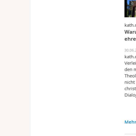
kath.
Waru
ehr
30.06.
kath.
Verle
den m
Theol
nicht
chris
Dialo
Mehr