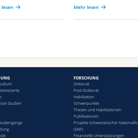
 lesen
Mehr lesen
DUNG
FORSCHUNG
tudium
Doktorat
teressierte
Post-Doktorat
e
Habilitation
giöse Studien
Schwerpunkte
Thesen und Habilitationen
Publikationen
tudiengänge
Projekte Schweizerischer Nationalf
ldung
(SNF)
nde
Finanzielle Unterstützungen