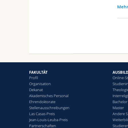
Mehr
FAKULTÄT
AUSBIL
Profil
Online-S
Organisation
Studienin
Dekanat
Theologi
Akademisches Personal
Interreli
Ehrendoktorate
Bachelor
Stellenausschreibungen
Master
Las Casas-Preis
Andere S
Jean-Louis-Leuba-Preis
Weiterbi
Partnerschaften
Studiere