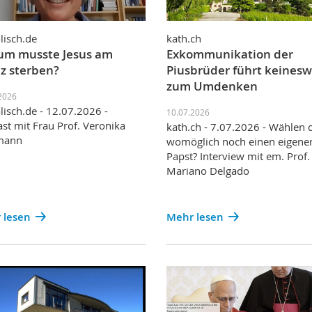
lisch.de
kath.ch
m musste Jesus am
Exkommunikation der
z sterben?
Piusbrüder führt keines
zum Umdenken
2026
lisch.de - 12.07.2026 -
10.07.2026
st mit Frau Prof. Veronika
kath.ch - 7.07.2026 - Wählen 
mann
womöglich noch einen eigene
Papst? Interview mit em. Prof.
Mariano Delgado
 lesen
Mehr lesen