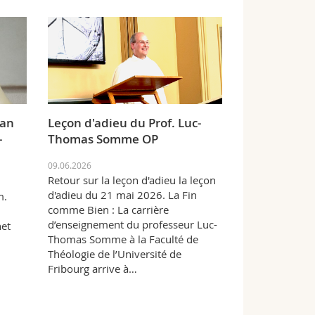
ian
Leçon d'adieu du Prof. Luc-
-
Thomas Somme OP
09.06.2026
Retour sur la leçon d'adieu la leçon
d'adieu du 21 mai 2026. La Fin
m.
comme Bien : La carrière
d’enseignement du professeur Luc-
net
Thomas Somme à la Faculté de
Théologie de l’Université de
Fribourg arrive à…