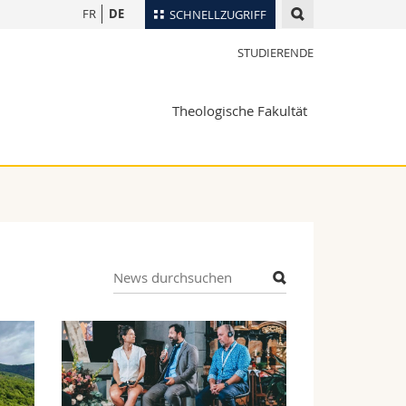
FR
DE
SCHNELLZUGRIFF
STUDIERENDE
für
Personenverzeichnis
Ortsplan
te
Theologische Fakultät
Bibliotheken
Webmail
Vorlesungsverzeichnis
MyUnifr