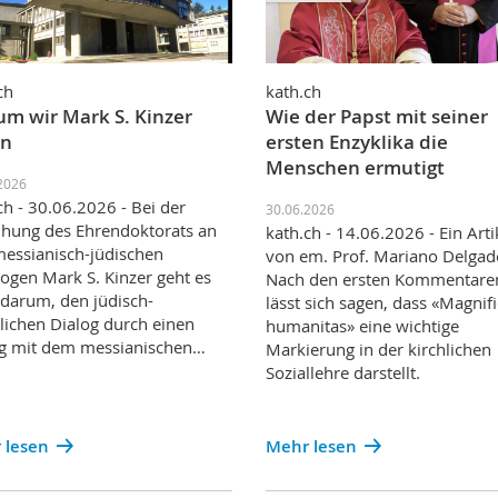
ch
kath.ch
m wir Mark S. Kinzer
Wie der Papst mit seiner
en
ersten Enzyklika die
Menschen ermutigt
2026
ch - 30.06.2026 - Bei der
30.06.2026
ihung des Ehrendoktorats an
kath.ch - 14.06.2026 - Ein Arti
essianisch-jüdischen
von em. Prof. Mariano Delgad
ogen Mark S. Kinzer geht es
Nach den ersten Kommentare
 darum, den jüdisch-
lässt sich sagen, dass «Magnif
tlichen Dialog durch einen
humanitas» eine wichtige
g mit dem messianischen…
Markierung in der kirchlichen
Soziallehre darstellt.
 lesen
Mehr lesen