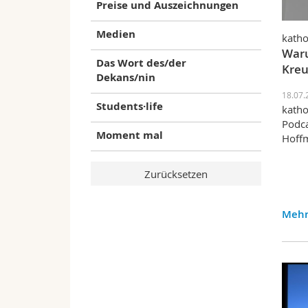
Preise und Auszeichnungen
Medien
katho
Waru
Das Wort des/der
Kreu
Dekans/nin
18.07.
Students·life
katho
Podca
Moment mal
Hoff
Mehr