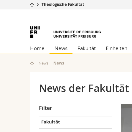
Theologische Fakultät
Universität
Fakultäten
Universität
Studium
Theologische Fa
Campus
Rechtswissensch
Freiburg
Forschung
Wirtschafts- un
Home
News
Fakultät
Einheiten
Universität
Philosophische 
Weiterbildung
Fak. für Erzieh
Math.-Nat. und
News
News
Interfakultär
News der Fakultät
Filter
Fakultät