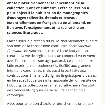
ont le plaisir d’annoncer le lancement de la
Math.-Nat. und Med. Fak.
Mitarbeitende
Webmail
collection "Fons et culmen"
.
Cette collection a
pour objectif la publication de monographies,
Interfakultär
Doktorierende
Vorlesungsverzeichnis
d’ouvrages collectifs, d’essais et travaux,
essentiellement en français ou en allemand, en
lien avec l’enseignement et la recherche en
MyUnifr
sciences liturgiques.
Placée sous la direction du Pr. Michel Steinmetz, elle tire
son nom de la constitution conciliaire
Sacrosanctum
Concilium
de Vatican II qui place l’acte liturgique au
cœur de la vie de l’Eglise, dans un continuel va-et-vient
avec l’ensemble de son agir pastoral. Le choix du titre
latin exprime, non seulement la fidélité aux grandes
intuitions conciliaires, mais aussi la part faite aux
contributions émanant d’origines linguistiques diverses,
en lien avec l’ouverture internationale de l’université de
Fribourg. La collection est en effet rattachée à l’institut
de sciences liturgiques de sa faculté de théologie
catholique.
Avec pour ambition d’explorer des chemins originaux