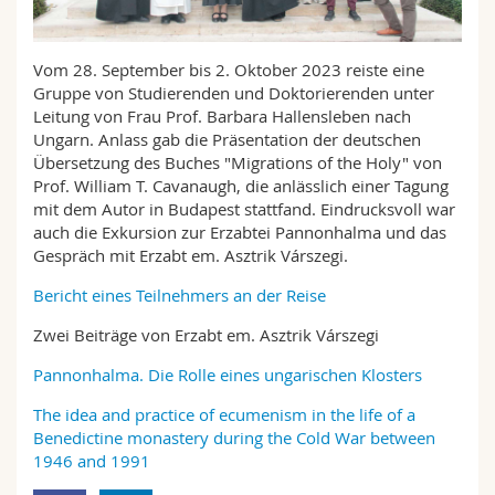
Math.-Nat. und Med. Fak.
Mitarbeitende
Webmail
Vom 28. September bis 2. Oktober 2023 reiste eine
Interfakultär
Doktorierende
Vorlesungsverzeichnis
Gruppe von Studierenden und Doktorierenden unter
Leitung von Frau Prof. Barbara Hallensleben nach
MyUnifr
Ungarn. Anlass gab die Präsentation der deutschen
Übersetzung des Buches "Migrations of the Holy" von
Prof. William T. Cavanaugh, die anlässlich einer Tagung
mit dem Autor in Budapest stattfand. Eindrucksvoll war
auch die Exkursion zur Erzabtei Pannonhalma und das
Gespräch mit Erzabt em. Asztrik Várszegi.
Bericht eines Teilnehmers an der Reise
Zwei Beiträge von Erzabt em. Asztrik Várszegi
Pannonhalma. Die Rolle eines ungarischen Klosters
The idea and practice of ecumenism in the life of a
Benedictine monastery during the Cold War between
1946 and 1991