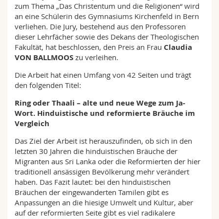
zum Thema „Das Christentum und die Religionen“ wird
Math.-Nat. und Med. Fak.
Mitarbeitende
Webmail
an eine Schülerin des Gymnasiums Kirchenfeld in Bern
verliehen. Die Jury, bestehend aus den Professoren
Interfakultär
Doktorierende
Vorlesungsverzeichnis
dieser Lehrfächer sowie des Dekans der Theologischen
Fakultät, hat beschlossen, den Preis an Frau
Claudia
VON BALLMOOS
zu verleihen.
MyUnifr
Die Arbeit hat einen Umfang von 42 Seiten und trägt
den folgenden Titel:
Ring oder Thaali – alte und neue Wege zum Ja-
Wort. Hinduistische und reformierte Bräuche im
Vergleich
Das Ziel der Arbeit ist herauszufinden, ob sich in den
letzten 30 Jahren die hinduistischen Bräuche der
Migranten aus Sri Lanka oder die Reformierten der hier
traditionell ansässigen Bevölkerung mehr verändert
haben. Das Fazit lautet: bei den hinduistischen
Bräuchen der eingewanderten Tamilen gibt es
Anpassungen an die hiesige Umwelt und Kultur, aber
auf der reformierten Seite gibt es viel radikalere