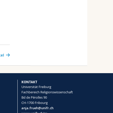
kel
KONTAKT
Universität Freiburg
Fachbereich Religionswissenschaft
Bd de Pérolles 90
CH-1700 Fribourg
anja.frueh@unifr.ch