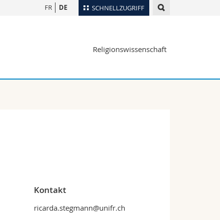
FR
DE
SCHNELLZUGRIFF
für
Personenverzeichnis
Religionswissenschaft
Ortsplan
te
Bibliotheken
Webmail
Vorlesungsverzeichnis
MyUnifr
Kontakt
ricarda.stegmann@unifr.ch