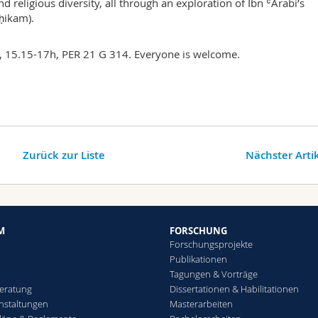
nd religious diversity, all through an exploration of Ibn ʿArabi’s
ḥikam).
5, 15.15-17h, PER 21 G 314. Everyone is welcome.
Zurück zur Liste
Nächster Arti
M
FORSCHUNG
Forschungsprojekte
Publikationen
Tagungen & Vorträge
eratung
Dissertationen & Habilitationen
nstaltungen
Masterarbeiten