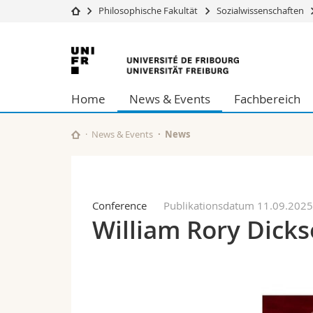
Philosophische Fakultät
Sozialwissenschaften
Universität
Fakultäten
Universität
Studium
Theologische Fa
Freiburg
Campus
Rechtswissensch
Home
News & Events
Fachbereich
Forschung
Wirtschafts- un
Universität
Philosophische 
Weiterbildung
Fak. für Erzieh
News & Events
News
Math.-Nat. und
Interfakultär
Conference
Publikationsdatum 11.09.202
William Rory Dicks