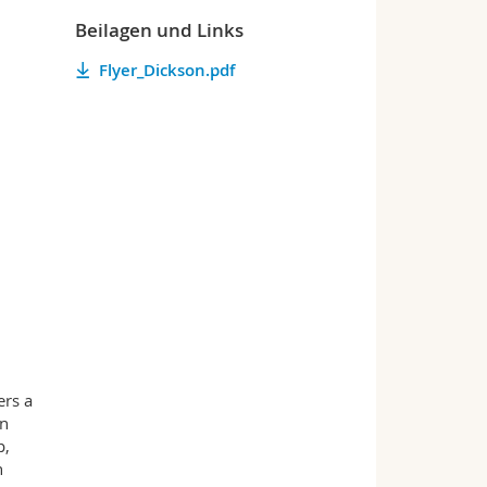
Beilagen und Links
Flyer_Dickson.pdf
ers a
bn
p,
n