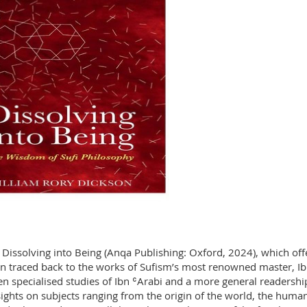
, Dissolving into Being (Anqa Publishing: Oxford, 2024), which off
ion traced back to the works of Sufism’s most renowned master, I
en specialised studies of Ibn ʿArabi and a more general readershi
sights on subjects ranging from the origin of the world, the huma