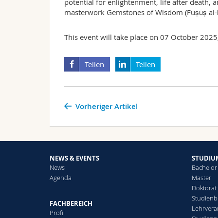
potential for enlightenment, life after death, a
masterwork Gemstones of Wisdom (Fuṣūṣ al-
This event will take place on 07 October 202
Teilen
Teilen
Vorheriger Artikel
NEWS & EVENTS
STUDIU
News
Bachelor
Agenda
Master
Doktorat
Studienb
FACHBEREICH
Lehrvera
Profil