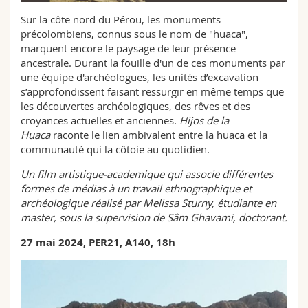
Math.-Nat. und Med. Fak.
Mitarbeitende
Webmail
Sur la côte nord du Pérou, les monuments
précolombiens, connus sous le nom de "huaca",
Interfakultär
Doktorierende
Vorlesungsverzeichnis
marquent encore le paysage de leur présence
ancestrale. Durant la fouille d'un de ces monuments par
une équipe d'archéologues, les unités d’excavation
MyUnifr
s’approfondissent faisant ressurgir en même temps que
les découvertes archéologiques, des rêves et des
croyances actuelles et anciennes.
Hijos de la
Huaca
raconte le lien ambivalent entre la huaca et la
communauté qui la côtoie au quotidien.
Un film artistique-academique qui associe différentes
formes de médias à un travail ethnographique et
archéologique réalisé par Melissa Sturny, étudiante en
master, sous la supervision de Sâm Ghavami, doctorant.
27 mai 2024, PER21, A140, 18h