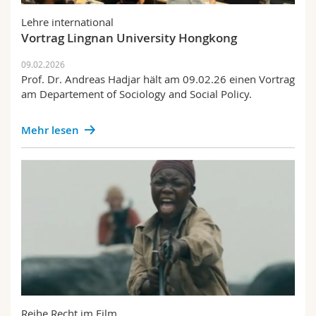
Math.-Nat. und Med. Fak.
Mitarbeitende
Webmail
Lehre international
Vortrag Lingnan University Hongkong
Interfakultär
Doktorierende
Vorlesungsverzeichnis
09.02.2026
Prof. Dr. Andreas Hadjar hält am 09.02.26 einen Vortrag
MyUnifr
am Departement of Sociology and Social Policy.
Mehr lesen
Reihe Recht im Film