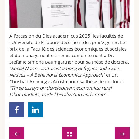
Sciences et médecine
Collaborateurs
Webmail
Interfacultaire
Doctorants
Programme des cours
À l’occasion du Dies academicus 2025, les facultés de
MyUnifr
l'Université de Fribourg décernent des prix Vigener. Le
prix de la Faculté des sciences économiques et sociales
et du management est remis conjointement à Dr.
Stefanie Simone Baumgartner pour sa thèse de doctorat
"
Social Norms and Trust among Refugees and Swiss
Natives – A Behavioral Economics Approach
"
et Dr.
Christian Arciniegas Acosta pour sa thèse de doctorat
"Three essays on development economics: rural
labor markets, trade liberalization and crime".