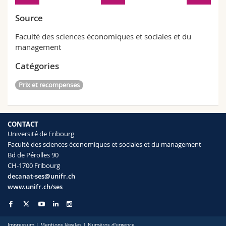
Source
Faculté des sciences économiques et sociales et du
management
Catégories
Prix et recompenses
CONTACT
Université de Fribourg
Faculté des sciences économiques et sociales et du management
Bd de Pérolles 90
CH-1700 Fribourg
decanat-ses@unifr.ch
www.unifr.ch/ses
Impressum
|
Mentions légales
|
Numéros d'urgence