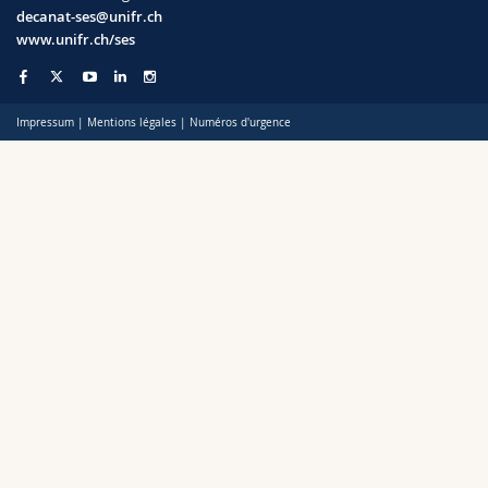
Sciences et médecine
Collaborateurs
Webmail
decanat-ses@unifr.ch
www.unifr.ch/ses
Interfacultaire
Doctorants
Programme des cours
Impressum
|
Mentions légales
|
Numéros d'urgence
MyUnifr