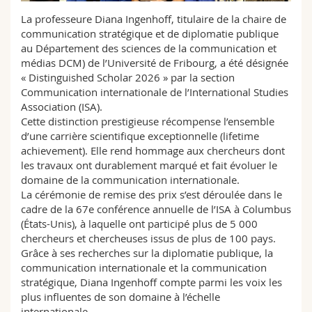
Sciences et médecine
Collaborateurs
Webmail
La professeure Diana Ingenhoff, titulaire de la chaire de
communication stratégique et de diplomatie publique
Interfacultaire
Doctorants
au Département des sciences de la communication et
Programme des cours
médias DCM) de l’Université de Fribourg, a été désignée
« Distinguished Scholar 2026 » par la section
MyUnifr
Communication internationale de l’International Studies
Association (ISA).
Cette distinction prestigieuse récompense l’ensemble
d’une carrière scientifique exceptionnelle (lifetime
achievement). Elle rend hommage aux chercheurs dont
les travaux ont durablement marqué et fait évoluer le
domaine de la communication internationale.
La cérémonie de remise des prix s’est déroulée dans le
cadre de la 67e conférence annuelle de l’ISA à Columbus
(États-Unis), à laquelle ont participé plus de 5 000
chercheurs et chercheuses issus de plus de 100 pays.
Grâce à ses recherches sur la diplomatie publique, la
communication internationale et la communication
stratégique, Diana Ingenhoff compte parmi les voix les
plus influentes de son domaine à l’échelle
internationale.