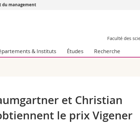
 et du management
Vous êtes
Futurs étudia
Faculté des sc
Etudiants
conomiques et sociales et management
Médias
partements & Instituts
Études
Recherche
 sciences humaines
Chercheurs
 l'éducation et de la formation
Collaborateu
t médecine
Doctorants
aire
aumgartner et Christian
obtiennent le prix Vigener