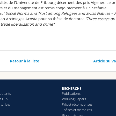
ltés de l'Université de Fribourg décernent des prix Vigener. Le pr
les et du management est remis conjointement à Dr. Stefanie
t "
Social Norms and Trust among Refugees and Swiss Natives – 
tian Arciniegas Acosta pour sa thèse de doctorat
"Three essays on
rade liberalization and crime".
Retour à la liste
Article suiv
RECHERCHE
tudiants
Publications
le HES
Working Papers
toriels
Prix et récompenses
Thèses et mémoires
Bibliothèques