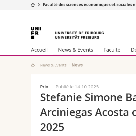
Faculté des sciences économiques et sociales
Université
Facultés
Université
Etudes
Théologie
Campus
Droit
de
Recherche
Sciences é
Accueil
News & Events
Faculté
Dé
Université
Lettres et
Fribourg
Formation continue
Sciences de
Sciences e
News & Events
News
Interfacult
Prix
Publié le 14.10.2025
Stefanie Simone B
Arciniegas Acosta 
2025