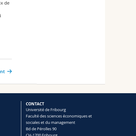
ix de
A
ant
CONTACT
Université de Fribourg
Faculté des sciences économiques et
sociales et du management
Bd de Pérolles 90
CH-1700 Fribourg