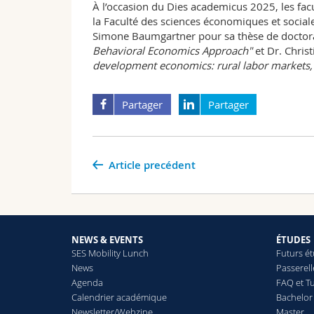
À l’occasion du Dies academicus 2025, les facu
la Faculté des sciences économiques et socia
Simone Baumgartner pour sa thèse de doctora
Behavioral Economics Approach
"
et Dr. Chris
development economics: rural labor markets, t
Partager
Partager
Article precédent
NEWS & EVENTS
ÉTUDES
SES Mobility Lunch
Futurs é
News
Passerel
Agenda
FAQ et Tu
Calendrier académique
Bachelor
Newsletter/Webzine
Master