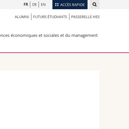
FR
DE
EN
ACCÈS RAPIDE
ALUMNI
FUTURS ÉTUDIANTS
PASSERELLE HES
Annuaire du personnel
Plan d'accès
nts
iences économiques et sociales et du management
Bibliothèques
Webmail
rs
Programme des cours
MyUnifr