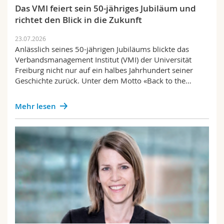
Math.-Nat. und Med. Fak.
Mitarbeitende
Das VMI feiert sein 50-jähriges Jubiläum und
Webmail
richtet den Blick in die Zukunft
Interfakultär
Doktorierende
Vorlesungsverzeichnis
23.07.2026
Anlässlich seines 50-jährigen Jubiläums blickte das
Verbandsmanagement Institut (VMI) der Universität
MyUnifr
Freiburg nicht nur auf ein halbes Jahrhundert seiner
Geschichte zurück. Unter dem Motto «Back to the…
Mehr lesen