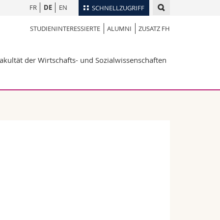
FR
DE
EN
SCHNELLZUGRIFF
STUDIENINTERESSIERTE
ALUMNI
ZUSATZ FH
für
Personenverzeichnis
Ortsplan
te
akultät der Wirtschafts- und Sozialwissenschaften
Bibliotheken
Webmail
Vorlesungsverzeichnis
MyUnifr