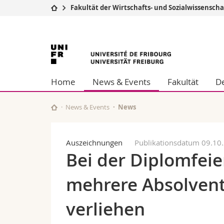
Fakultät der Wirtschafts- und Sozialwissensch
Universität
Fakultäten
Universität
Studium
Theologische Fa
Campus
Rechtswissensch
Freiburg
Forschung
Wirtschafts- un
Home
News & Events
Fakultät
De
Universität
Philosophische 
Weiterbildung
Fak. für Erzieh
Math.-Nat. und
News & Events
News
Interfakultär
Auszeichnungen
Publikationsdatum 09.10
Bei der Diplomfeie
mehrere Absolven
verliehen