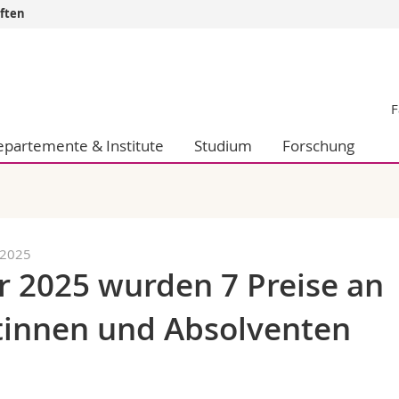
aften
Informationen 
k.
Studieninteressier
F
aftliche Fak.
Studierende
d Sozialwissenschaftliche Fak.
Medien
partemente & Institute
Studium
Forschung
Fak.
Forschende
ungs- und Bildungswissenschaften
Mitarbeitende
 Med. Fak.
Doktorierende
.2025
r 2025 wurden 7 Preise an
tinnen und Absolventen