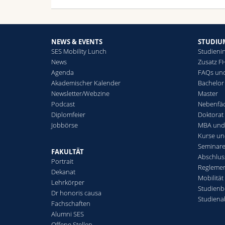
NEWS & EVENTS
STUDIU
SES Mobility Lunch
Studienin
News
Zusatz F
Agenda
FAQs und
Akademischer Kalender
Bachelor
Newsletter/Webzine
Master
Podcast
Nebenfä
Diplomfeier
Doktorat
Jobbörse
MBA und 
Kurse u
Seminare
FAKULTÄT
Abschlus
Portrait
Reglemen
Dekanat
Mobilität
Lehrkörper
Studienb
Dr honoris causa
Studiena
Fachschaften
Alumni SES
Offene Stellen