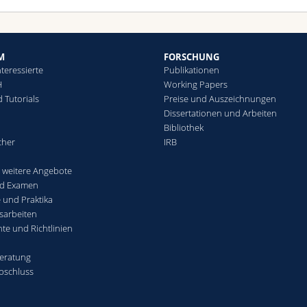
M
FORSCHUNG
teressierte
Publikationen
H
Working Papers
 Tutorials
Preise und Auszeichnungen
Dissertationen und Arbeiten
Bibliothek
cher
IRB
weitere Angebote
nd Examen
 und Praktika
sarbeiten
te und Richtlinien
eratung
bschluss