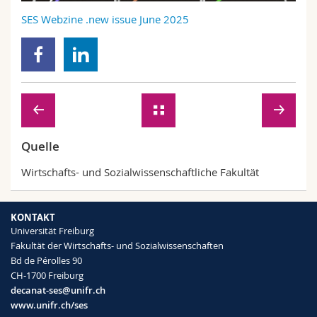
Math.-Nat. und Med. Fak.
Mitarbeitende
Webmail
SES Webzine .new issue June 2025
Interfakultär
Doktorierende
Vorlesungsverzeichnis
MyUnifr
Quelle
Wirtschafts- und Sozialwissenschaftliche Fakultät
KONTAKT
Universität Freiburg
Fakultät der Wirtschafts- und Sozialwissenschaften
Bd de Pérolles 90
CH-1700 Freiburg
decanat-ses@unifr.ch
www.unifr.ch/ses