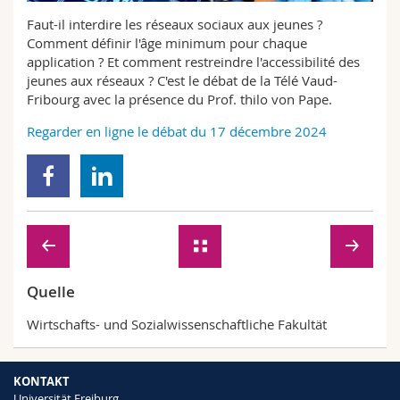
Math.-Nat. und Med. Fak.
Mitarbeitende
Webmail
Faut-il interdire les réseaux sociaux aux jeunes ?
Comment définir l'âge minimum pour chaque
Interfakultär
Doktorierende
application ? Et comment restreindre l'accessibilité des
Vorlesungsverzeichnis
jeunes aux réseaux ? C'est le débat de la Télé Vaud-
Fribourg avec la présence du Prof. thilo von Pape.
MyUnifr
Regarder en ligne le débat du 17 décembre 2024
Quelle
Wirtschafts- und Sozialwissenschaftliche Fakultät
KONTAKT
Universität Freiburg