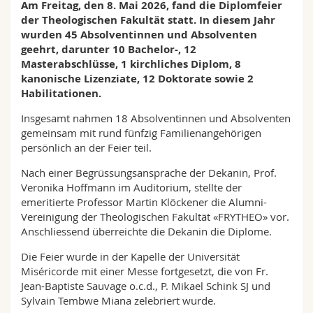
Am Freitag, den 8. Mai 2026, fand die Diplomfeier
Math.-Nat. und Med. Fak.
Mitarbeitende
Webmail
der Theologischen Fakultät statt. In diesem Jahr
wurden 45 Absolventinnen und Absolventen
Interfakultär
Doktorierende
Vorlesungsverzeichnis
geehrt, darunter 10 Bachelor-, 12
Masterabschlüsse, 1 kirchliches Diplom, 8
kanonische Lizenziate, 12 Doktorate sowie 2
MyUnifr
Habilitationen.
Insgesamt nahmen 18 Absolventinnen und Absolventen
gemeinsam mit rund fünfzig Familienangehörigen
persönlich an der Feier teil.
Nach einer Begrüssungsansprache der Dekanin, Prof.
Veronika Hoffmann im Auditorium, stellte der
emeritierte Professor Martin Klöckener die Alumni-
Vereinigung der Theologischen Fakultät «FRYTHEO» vor.
Anschliessend überreichte die Dekanin die Diplome.
Die Feier wurde in der Kapelle der Universität
Miséricorde mit einer Messe fortgesetzt, die von Fr.
Jean-Baptiste Sauvage o.c.d., P. Mikael Schink SJ und
Sylvain Tembwe Miana zelebriert wurde.