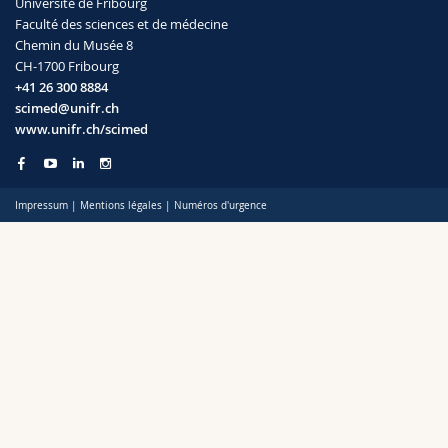
Université de Fribourg
Sciences et médecine
Collaborateurs
Webmail
Faculté des sciences et de médecine
Chemin du Musée 8
CH-1700 Fribourg
Interfacultaire
Doctorants
Programme des cours
+41 26 300 8884
scimed@unifr.ch
MyUnifr
www.unifr.ch/scimed
Impressum
|
Mentions légales
|
Numéros d'urgence