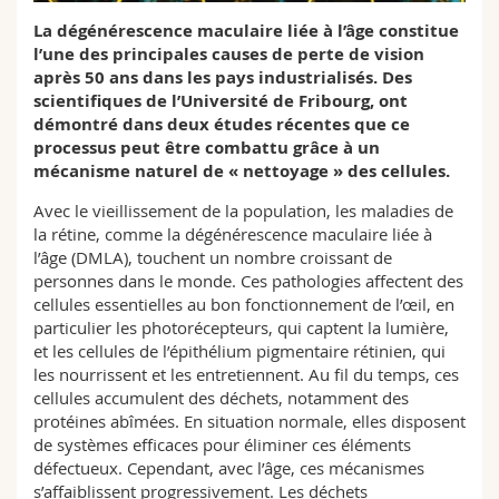
Sciences et médecine
Collaborateurs
Webmail
La dégénérescence maculaire liée à l’âge constitue
l’une des principales causes de perte de vision
Interfacultaire
Doctorants
après 50 ans dans les pays industrialisés. Des
Programme des cours
scientifiques de l’Université de Fribourg, ont
démontré dans deux études récentes que ce
MyUnifr
processus peut être combattu grâce à un
mécanisme naturel de « nettoyage » des cellules.
Avec le vieillissement de la population, les maladies de
la rétine, comme la dégénérescence maculaire liée à
l’âge (DMLA), touchent un nombre croissant de
personnes dans le monde. Ces pathologies affectent des
cellules essentielles au bon fonctionnement de l’œil, en
particulier les photorécepteurs, qui captent la lumière,
et les cellules de l’épithélium pigmentaire rétinien, qui
les nourrissent et les entretiennent. Au fil du temps, ces
cellules accumulent des déchets, notamment des
protéines abîmées. En situation normale, elles disposent
de systèmes efficaces pour éliminer ces éléments
défectueux. Cependant, avec l’âge, ces mécanismes
s’affaiblissent progressivement. Les déchets